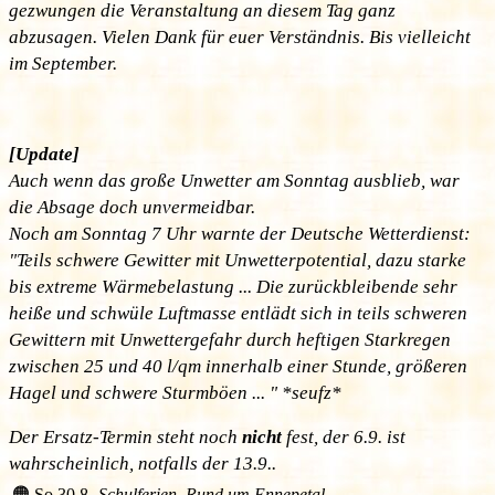
gezwungen die Veranstaltung an diesem Tag ganz
abzusagen. Vielen Dank für euer Verständnis. Bis vielleicht
im September.
[Update]
Auch wenn das große Unwetter am Sonntag ausblieb, war
die Absage doch unvermeidbar.
Noch am Sonntag 7 Uhr warnte der Deutsche Wetterdienst:
"Teils schwere Gewitter mit Unwetterpotential, dazu starke
bis extreme Wärmebelastung ... Die zurückbleibende sehr
heiße und schwüle Luftmasse entlädt sich in teils schweren
Gewittern mit Unwettergefahr durch heftigen Starkregen
zwischen 25 und 40 l/qm innerhalb einer Stunde, größeren
Hagel und schwere Sturmböen ... " *seufz*
Der Ersatz-Termin steht noch
nicht
fest, der 6.9. ist
wahrscheinlich, notfalls der 13.9..
🟠
So 30.8.
Schulferien, Rund um Ennepetal