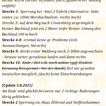
um die Teiche (besser zu finden, flach, gefährlicher Abstieg
entfällt)
Strecke 3
: Sperrung bei ~km1,3 Fabrik (Alternative: links
runter, ca. 100m Morsbachtalsstr., rechts hoch)
Strecke 3: auf dem Weg nach Cronenberg ursprünglich
kleiner Bachlauf jetzt ein 2 Meter tiefer Krater. Umweg den
Bachlauf 100 m hoch
Strecke 4-8
: erstmal keine gr. Probleme (teils
Auswaschungen, Vorsicht)
Strecke 9
: direkt erster Waldweg nach 2-300m zugewachsen
- Strasse weiter geradeaus laufen und dann rechts
Strecke 10
:
Ende / Ziel z.Zt. noch unklar (ggf. Eisdiele
Kreuzung Kriegermal / Vor der Hardt)
Ziel wie gewohnt
inzwischen moeglich, (doch) keine Einschraenkungen
[Update 5.8.2021]
Am Ende sind glücklicherweise nur 2 richtige Änderungen
übrig geblieben:
Strecke 2
Sperrung zw. Haus Zillertal und Steffenshammer,