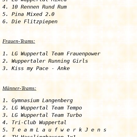
4. 10 Rennen Rund Rum

5. Pina Mixed 2.0

Frauen-Teams:
1. LG Wuppertal Team Frauenpower

2. Wuppertaler Running Girls

Männer-Teams:
1. Gymnasium Langenberg

2. LG Wuppertal Team Tempo

3. LG Wuppertal Team Turbo

4. Tri-Club Wuppertal

5. T e a m L a u f w e r k J e n s
