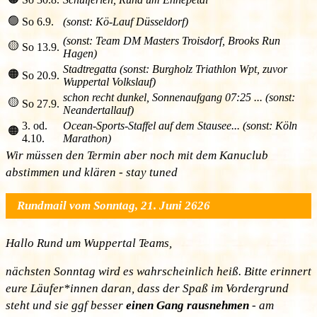
🟢
So 6.9.
(sonst: Kö-Lauf Düsseldorf)
(sonst: Team DM Masters Troisdorf, Brooks Run
🟡
So 13.9.
Hagen)
Stadtregatta (sonst: Burgholz Triathlon Wpt, zuvor
🟠
So 20.9.
Wuppertal Volkslauf)
schon recht dunkel, Sonnenaufgang 07:25 ... (sonst:
🟡
So 27.9.
Neandertallauf)
3. od.
Ocean-Sports-Staffel auf dem Stausee... (sonst: Köln
🟠
4.10.
Marathon)
Wir müssen den Termin aber noch mit dem Kanuclub
abstimmen und klären - stay tuned
Rundmail vom Sonntag, 21. Juni 2626
Hallo Rund um Wuppertal Teams,
nächsten Sonntag wird es wahrscheinlich heiß. Bitte erinnert
eure Läufer*innen daran, dass der Spaß im Vordergrund
steht und sie ggf besser
einen Gang rausnehmen
- am