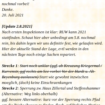
nochmal vorbei!
Danke.
20. Juli 2021
[Update 2.8.2021]
Nach ersten Inspektionen ist klar: RUW kann 2021
stattfinden. Schaut hier aber unbedingt am 5.8. nochmal
rein, bis dahin legen wir uns definitiv fest, wie gelaufen wird.
Hier der aktuelle Stand der Lage, evtl werden in den
nächsten Tage noch einige Sachen repariert.
Strecke 1
:
Start noch unklar (ggf. ab Kreuzung Kriegermal /
Kurvenstr, ggf rechts am See vorbei Vor der Hardt u. Alt-
Beyenburg auslassen)
Start wie gewohnt inzwischen
moeglich, (doch) keine Einschraenkungen
Strecke 2
: Sperrung zw. Haus Zillertal und Steffenshammer
(Alternative: Weg links oberhalb)
ggf. bessere Alternative: kurz vor der Sperrung rechts Pfad