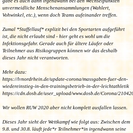
gäbe es auch dann irgendwann bei den Wechselpunkten
unvermeidliche Menschenansammlungen (Wahlert,
Vohwinkel, etc.), wenn doch Teams aufeinander treffen.
Zumal *Staffellauf* explizit bei den Sportarten aufgeführt
ist, die nicht erlaubt sind - hier geht es wohl um die
Infektionsgefahr. Gerade auch für ältere Läufer oder
Teilnehmer aus Risikogruppen können wir das deshalb
dieses Jahr nicht verantworten.
Mehr dazu:
https://lvnordrhein.de/update-corona/massgaben-fuer-den-
wiedereinstieg-in-den-trainingsbetrieb-in-der-leichtathletik
https://cdn.dosb.de/user_upload/www.dosb.de/Corona/2104
Wir wollen RUW 2020 aber nicht komplett ausfallen lassen.
Dieses Jahr sieht der Wettkampf wie folgt aus: Zwischen dem
9.8. und 30.8. läuft jede*r Teilnehmer*in irgendwann seine