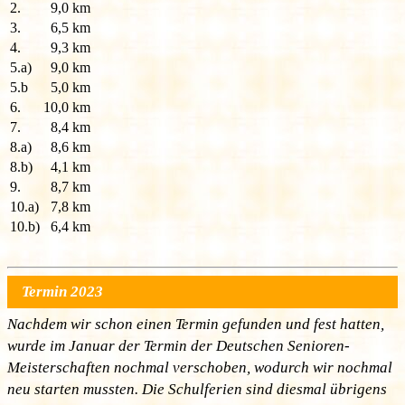
2.
9,0 km
3.
6,5 km
4.
9,3 km
5.a)
9,0 km
5.b
5,0 km
6.
10,0 km
7.
8,4 km
8.a)
8,6 km
8.b)
4,1 km
9.
8,7 km
10.a)
7,8 km
10.b)
6,4 km
Termin 2023
Nachdem wir schon einen Termin gefunden und fest hatten,
wurde im Januar der Termin der Deutschen Senioren-
Meisterschaften nochmal verschoben, wodurch wir nochmal
neu starten mussten. Die Schulferien sind diesmal übrigens