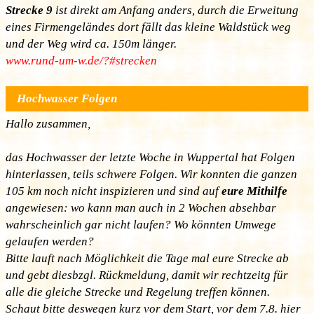
Strecke 9
ist direkt am Anfang anders, durch die Erweitung
eines Firmengeländes dort fällt das kleine Waldstück weg
und der Weg wird ca. 150m länger.
www.rund-um-w.de/?#strecken
Hochwasser Folgen
Hallo zusammen,
das Hochwasser der letzte Woche in Wuppertal hat Folgen
hinterlassen, teils schwere Folgen. Wir konnten die ganzen
105 km noch nicht inspizieren und sind auf
eure Mithilfe
angewiesen: wo kann man auch in 2 Wochen absehbar
wahrscheinlich gar nicht laufen? Wo könnten Umwege
gelaufen werden?
Bitte lauft nach Möglichkeit die Tage mal eure Strecke ab
und gebt diesbzgl. Rückmeldung, damit wir rechtzeitg für
alle die gleiche Strecke und Regelung treffen können.
Schaut bitte deswegen kurz vor dem Start, vor dem 7.8. hier